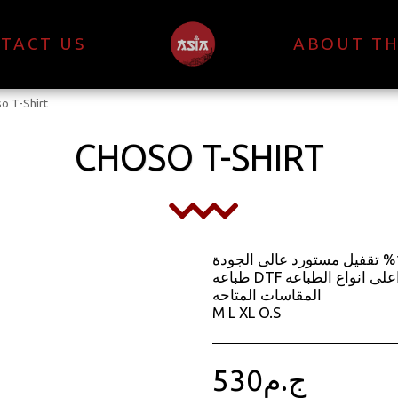
TACT US
ABOUT TH
o T-Shirt
CHOSO T-SHIRT
الخامه قطن 100% تقفيل مستورد عالى الجودة
طباعه DTF اعلى انواع الطباعه
المقاسات المتاحه
M L XL O.S
530
ج.م