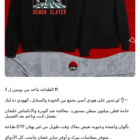
الطباعه بتاخد من يومين ل 3 ❗❗
لو بتدور على هودي أنمي يجمع بين الجودة والستايل، الهودي ده ليك 👌✨
خامة قطن ميلتون مبطن مستورد، معالجة ضد الوبرة والانكماش علشان
يفضل ثابت وناعم بعد الغسيل.
طباعة DTF بألوان واضحة وحيوية تعيش معاك وقت طويل من غير بهتان.
متوفر بمقاسات بيزك و أوفر سايز عشان يناسب كل الأذواق.