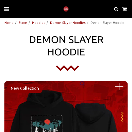
Home
Store
Hoodies
Demon Slayer Hoodies
Demon Slayer Hoodie
DEMON SLAYER
HOODIE
New Collection