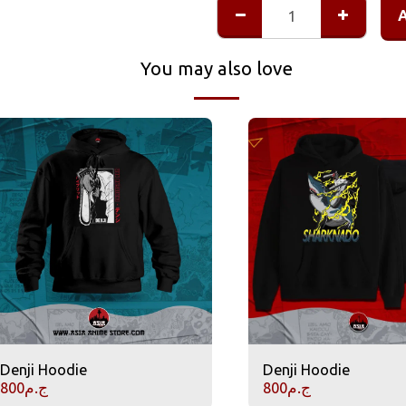
You may also love
Denji Hoodie
Denji Hoodie
ج.م
800
ج.م
800