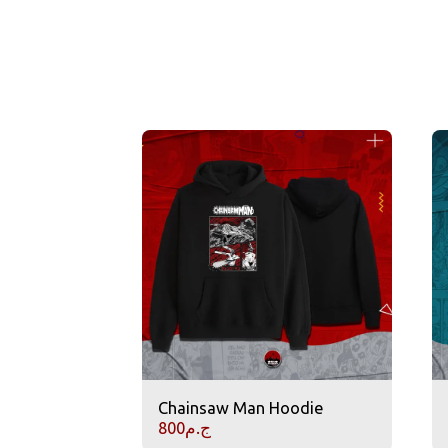
Chainsaw Man Hoodie
ج.م
800