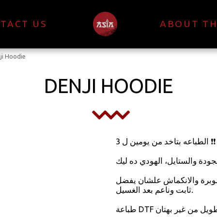
TACT US
ABOUT TH
ji Hoodie
DENJI HOODIE
الطباعه بتاخد من يومين ل 3 ❗❗
دة والستايل، الهودي ده ليك 👌✨
لوبرة والانكماش علشان يفضل
ثابت وناعم بعد الغسيل.
طباعة DTF بألوان واضحة وحيوية تعيش معاك وقت طويل من غير بهتان.