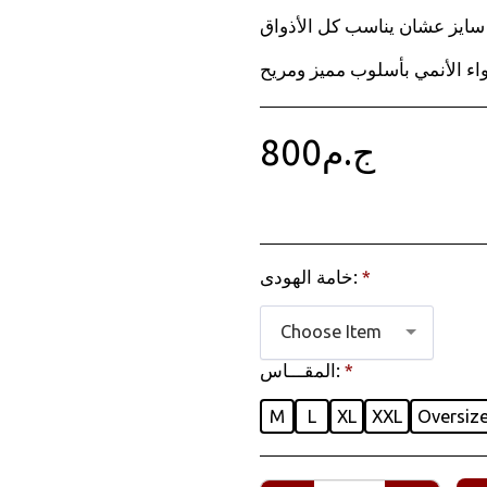
سايز عشان يناسب كل الأذواق.
ج.م
800
*
خامة الهودى:
Choose Item
*
المقـــاس:
M
L
XL
XXL
Oversiz