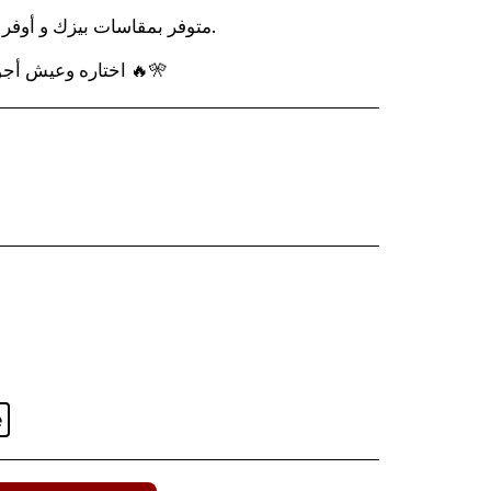
متوفر بمقاسات بيزك و أوفر 
اختاره وعيش أجواء الأنمي بأسلوب مميز ومريح 🔥🎌
e