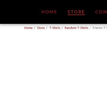
HOME
STORE
CON
Home
Store
T-Shirts
Random T-Shirts
Frieren T-