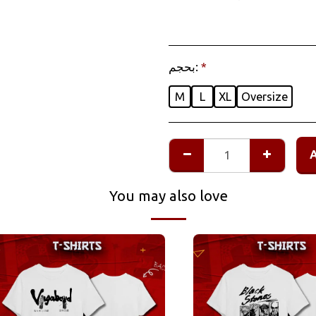
بحجم:
*
M
L
XL
Oversize
You may also love