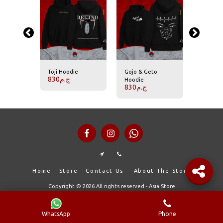
isen
Toji Hoodie
Gojo & Geto
Jujutsu 
830
ج.م
Hoodie
Hoodie
830
ج.م
800
.م
Home
Store
Contact Us
About The Store
Copyright © 2026 All rights reserved -
Asia Store
WhatsApp
Phone