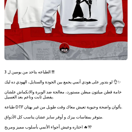
الطباعه بتاخد من يومين ل 3 ❗❗
لو بتدور على هودي أنمي يجمع بين الجودة والستايل، الهودي ده ليك 👌✨
خامة قطن ميلتون مبطن مستورد، معالجة ضد الوبرة والانكماش علشان
يفضل ثابت وناعم بعد الغسيل.
طباعة DTF بألوان واضحة وحيوية تعيش معاك وقت طويل من غير بهتان.
متوفر بمقاسات بيزك و أوفر سايز عشان يناسب كل الأذواق.
اختاره وعيش أجواء الأنمي بأسلوب مميز ومريح 🔥🎌