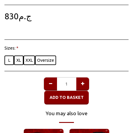
830
ج.م
Sizes:
*
L
XL
XXL
Oversize
ADD TO BASKET
You may also love