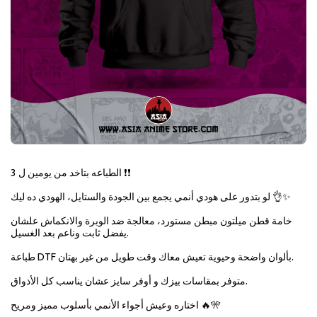
الطباعه بتاخد من يومين ل 3 ❗❗
لو بتدور على هودي أنمي يجمع بين الجودة والستايل، الهودي ده ليك 👌✨
خامة قطن ميلتون مبطن مستورد، معالجة ضد الوبرة والانكماش علشان
يفضل ثابت وناعم بعد الغسيل.
طباعة DTF بألوان واضحة وحيوية تعيش معاك وقت طويل من غير بهتان.
متوفر بمقاسات بيزك و أوفر سايز عشان يناسب كل الأذواق.
اختاره وعيش أجواء الأنمي بأسلوب مميز ومريح 🔥🎌