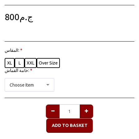
800
ج.م
المقاس:
*
XL
L
XXL
Over Size
خامة القماش:
*
Choose Item
ADD TO BASKET