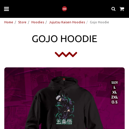
Home
Store
Hoodies
Jujutsu Kaisen Hoodies
Gojo Hoodie
GOJO HOODIE