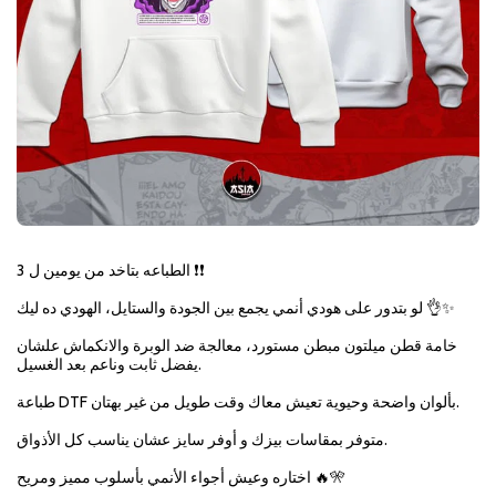
الطباعه بتاخد من يومين ل 3 ❗❗
لو بتدور على هودي أنمي يجمع بين الجودة والستايل، الهودي ده ليك 👌✨
خامة قطن ميلتون مبطن مستورد، معالجة ضد الوبرة والانكماش علشان
يفضل ثابت وناعم بعد الغسيل.
طباعة DTF بألوان واضحة وحيوية تعيش معاك وقت طويل من غير بهتان.
متوفر بمقاسات بيزك و أوفر سايز عشان يناسب كل الأذواق.
اختاره وعيش أجواء الأنمي بأسلوب مميز ومريح 🔥🎌