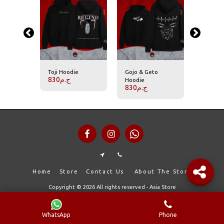
isen
Toji Hoodie
Gojo & Geto
Jujutsu 
830
ج.م
Hoodie
Hoodie
830
ج.م
800
.م
Home
Store
Contact Us
About The Store
Copyright © 2026 All rights reserved -
Asia Store
WhatsApp
Phone