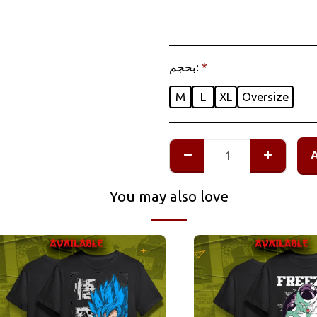
بحجم:
*
M
L
XL
Oversize
You may also love