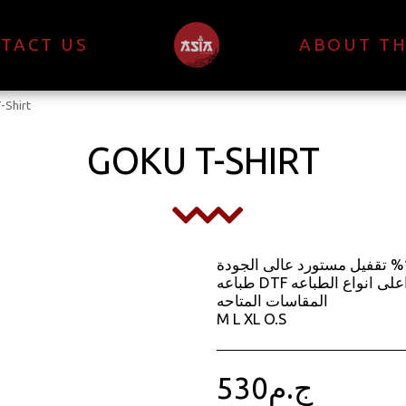
TACT US
ABOUT TH
-Shirt
GOKU T-SHIRT
الخامه قطن 100% تقفيل مستورد عالى الجودة
طباعه DTF اعلى انواع الطباعه
المقاسات المتاحه
M L XL O.S
530
ج.م