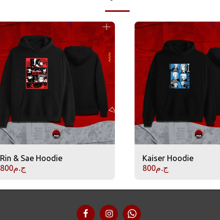
Rin & Sae Hoodie
Kaiser Hoodie
ج.م
800
ج.م
800