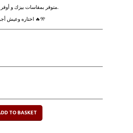
متوفر بمقاسات بيزك و أوفر 
اختاره وعيش أجواء الأنمي بأسلوب مميز ومريح 🔥🎌
ADD TO BASKET