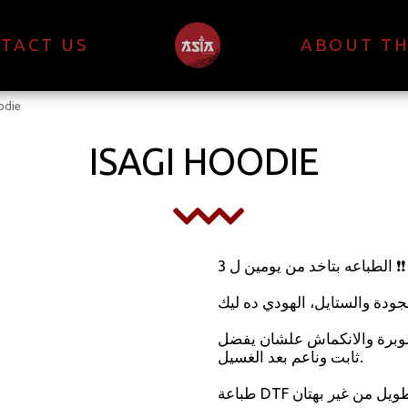
TACT US
ABOUT TH
odie
ISAGI HOODIE
الطباعه بتاخد من يومين ل 3 ❗❗
دة والستايل، الهودي ده ليك 👌✨
لوبرة والانكماش علشان يفضل
ثابت وناعم بعد الغسيل.
طباعة DTF بألوان واضحة وحيوية تعيش معاك وقت طويل من غير بهتان.