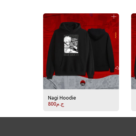
Nagi Hoodie
ج.م
800