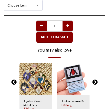
Choose Item
ADD TO BASKET
You may also love
Jujutsu Kaisen
Hunter License Pin
Hisoka P
100
ج.م
70
ج.م
Metal Pins
120
ج.م