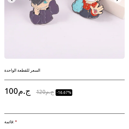
السعر للقطعة الواحدة
100
ج.م
120
ج.م
-16.67%
قائمة:
*