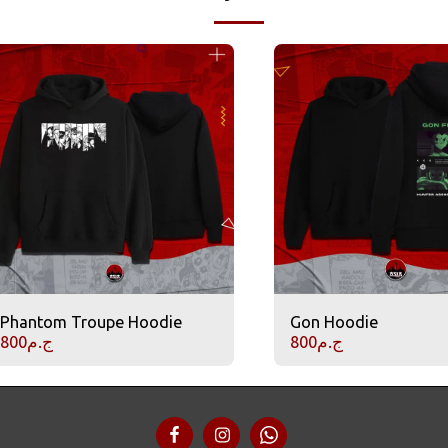
Phantom Troupe Hoodie
Gon Hoodie
ج.م
800
ج.م
800