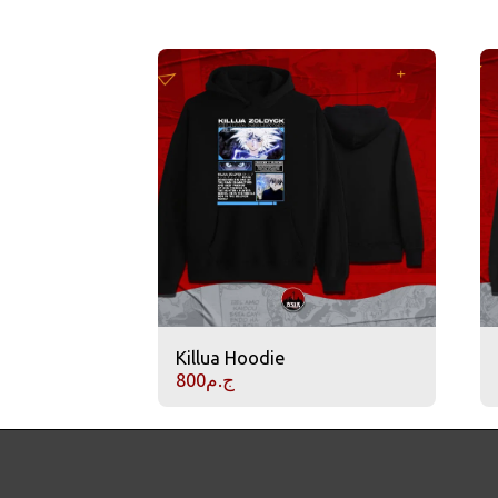
Killua Hoodie
ج.م
800