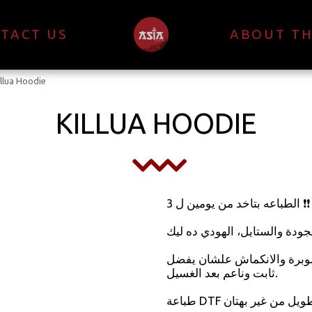
TACT US
ABOUT TH
illua Hoodie
KILLUA HOODIE
الطباعه بتاخد من يومين ل 3 ❗❗
دة والستايل، الهودي ده ليك 👌✨
لوبرة والانكماش علشان يفضل
ثابت وناعم بعد الغسيل.
طباعة DTF بألوان واضحة وحيوية تعيش معاك وقت طويل من غير بهتان.