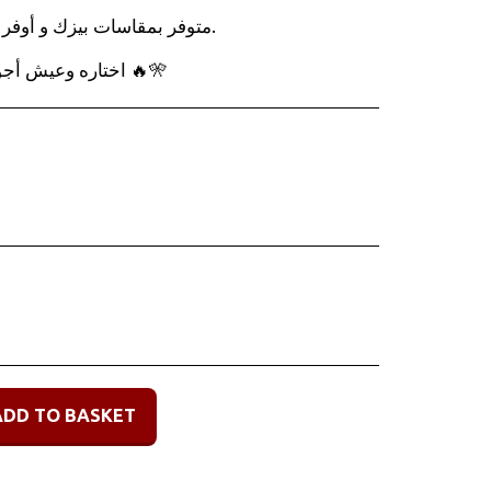
متوفر بمقاسات بيزك و أوفر 
اختاره وعيش أجواء الأنمي بأسلوب مميز ومريح 🔥🎌
ADD TO BASKET