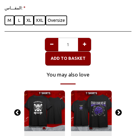
المقـــاس:
*
M
L
XL
XXL
Oversize
ADD TO BASKET
You may also love