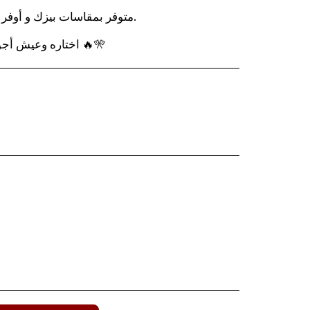
متوفر بمقاسات بيزك و أوفر 
اختاره وعيش أجواء الأنمي بأسلوب مميز ومريح 🔥🎌