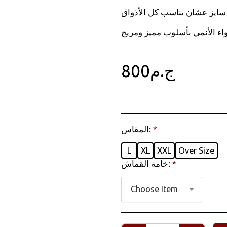
سايز عشان يناسب كل الأذواق.
ج.م
800
*
المقاس:
L
XL
XXL
Over Size
*
خامة القماش:
Choose Item