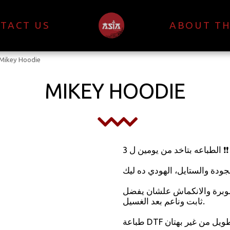
TACT US
ABOUT TH
Mikey Hoodie
MIKEY HOODIE
الطباعه بتاخد من يومين ل 3 ❗❗
دة والستايل، الهودي ده ليك 👌✨
لوبرة والانكماش علشان يفضل
ثابت وناعم بعد الغسيل.
طباعة DTF بألوان واضحة وحيوية تعيش معاك وقت طويل من غير بهتان.