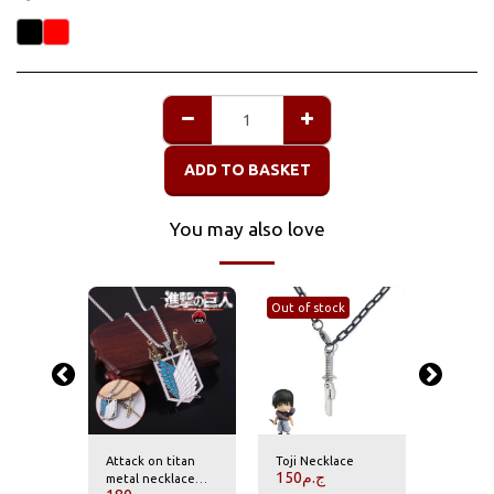
ADD TO BASKET
You may also love
Out of stock
yer
Attack on titan
Toji Necklace
Demon S
150
ج.م
metal necklace
Necklac