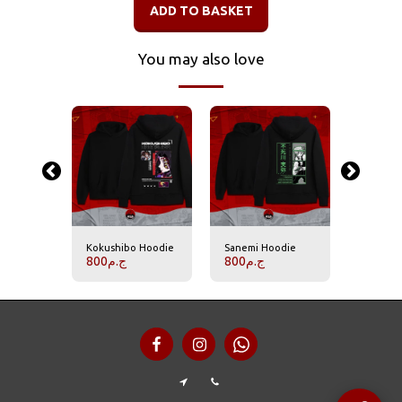
ADD TO BASKET
You may also love
oodie
Kokushibo Hoodie
Sanemi Hoodie
Rengok
800
ج.م
800
ج.م
800
.م