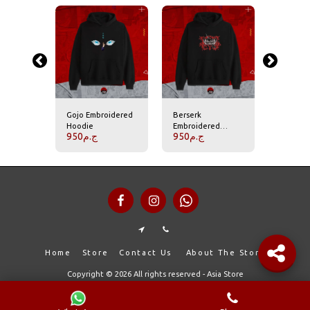
Gojo Embroidered
Berserk
Tanjiro
ed
Hoodie
Embroidered
Embroid
950
ج.م
950
ج.م
950
.م
Hoodie
Hoodie
Home
Store
Contact Us
About The Store
Copyright © 2026 All rights reserved -
Asia Store