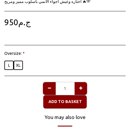
اختاره وعيش أجواء الأنمي بأسلوب مميز ومريح 🔥🎌
950
ج.م
Oversize:
*
L
XL
ADD TO BASKET
You may also love